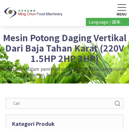
Language / 語系
Mesin Potong Daging Vertikal
Dari Baja Tahan Karat (220V
1.5HP 2HP 3HP)
Berkhusus dalam pembuatan mesin peralatan pengolahan
sayuran, buah-buahan, dan daging.
Kategori Produk