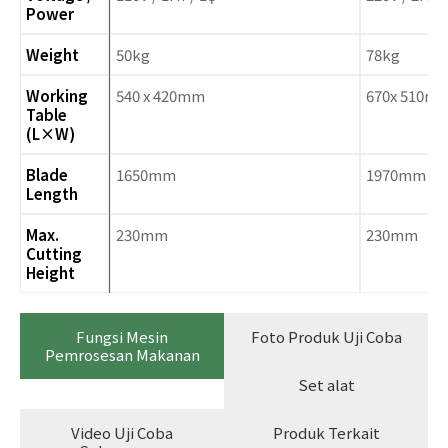
Power
Weight
50kg
78kg
Working
540 x 420mm
670x 510m
Table
(L×W)
Blade
1650mm
1970mm
Length
Max.
230mm
230mm
Cutting
Height
Fungsi Mesin
Foto Produk Uji Coba
Pemrosesan Makanan
Set alat
Video Uji Coba
Produk Terkait