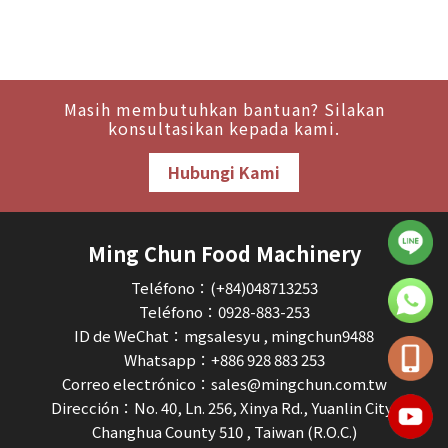
Masih membutuhkan bantuan? Silakan
konsultasikan kepada kami.
Hubungi Kami
Ming Chun Food Machinery
Teléfono：(+84)048713253
Teléfono：
0928-883-253
ID de WeChat：mgsalesyu , mingchun9488
Whatsapp：
+886 928 883 253
Correo electrónico：sales@mingchun.com.tw
Dirección：No. 40, Ln. 256, Xinya Rd., Yuanlin City,
Changhua County 510 , Taiwan (R.O.C.)